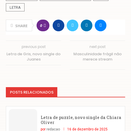
LETRA
0
SHARE
previous post
next post
Letra de Gris, novo single do
Masculinidade frágil não
Juanes
merece stream
POSTS RELACIONADOS
Letra de puzzle, novo single da Chiara
Oliver
por
redacao
16 de dezembro de 2025