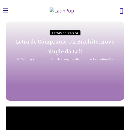
Letras de Música
Letra de Cómprame Un Brishito, novo
single da Lali
Escrito por
Redacao
3 de março de 2023
481
Visualizações