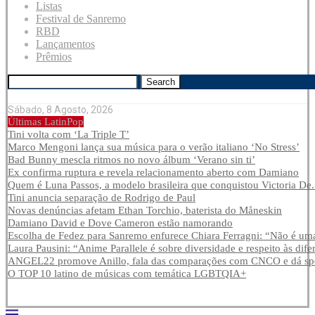
Listas
Festival de Sanremo
RBD
Lançamentos
Prêmios
Search
Sábado, 8 Agosto, 2026
Últimas LatinPop
Tini volta com ‘La Triple T’
Marco Mengoni lança sua música para o verão italiano ‘No Stress’
Bad Bunny mescla ritmos no novo álbum ‘Verano sin ti’
Ex confirma ruptura e revela relacionamento aberto com Damiano
Quem é Luna Passos, a modelo brasileira que conquistou Victoria De.
Tini anuncia separação de Rodrigo de Paul
Novas denúncias afetam Ethan Torchio, baterista do Måneskin
Damiano David e Dove Cameron estão namorando
Escolha de Fedez para Sanremo enfurece Chiara Ferragni: “Não é uma
Laura Pausini: “Anime Parallele é sobre diversidade e respeito às dife
ANGEL22 promove Anillo, fala das comparações com CNCO e dá spoi
O TOP 10 latino de músicas com temática LGBTQIA+