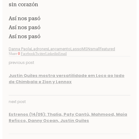
sin corazón
Así nos pasó
Así nos pasó
Así nos pasó
Danna Paola
Ladrones
Lançamento
Lasso
MSN
smallfeatured
Share
0
Facebook
Twitter
Linkedin
Email
previous post
Justin Quiles mostra versatilidade em Loco ao lado
de Chimbala e Zion y Lennox
next post
Estrenos (14/05): Thalia, Paty Cantú, Mahmood, Maia
Reficco, Danny Ocean, Justin Quiles