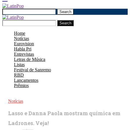
Search
Search
Home
Notícias
Eurovision
Habla Pri
Entrevistas
Letras de Música
Listas
Festival de Sanremo
RBD
Lançamentos
Prêmios
Notícias
Lasso e Danna Paola mostram química em
Ladrones. Veja!