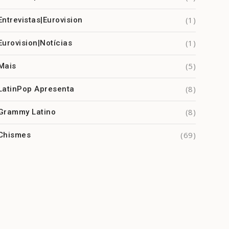
(1)
Entrevistas|Eurovision
(1)
Eurovision|Notícias
(5)
Mais
(8)
LatinPop Apresenta
(8)
Grammy Latino
(69)
Chismes