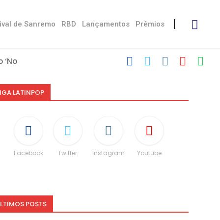
ival de Sanremo
RBD
Lançamentos
Prêmios
 ‘No Stress’
’
 com Damiano
 Victoria De...
Måneskin
i: “Não é uma...
espeito às diferenças”
O e dá spoiler...
IGA LATINPOP
Facebook
Twitter
Instagram
Youtube
LTIMOS POSTS