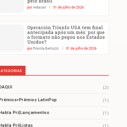
pelo Brasil
por
redacao
31 de julho de 2026
Operación Triunfo USA tem final
antecipada após um mês: por que
o formato não pegou nos Estados
Unidos?
por
Priscila Bertozzi
31 de julho de 2026
ATEGORIAS
(2)
DAQUI
(1)
Prêmios>Prêmios LatinPop
(1)
Habla Pri|Lançamentos
(1)
Habla Pri|Listas