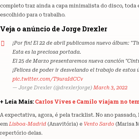
completo traz ainda a capa minimalista do disco, tod
escolhido para o trabalho.
Veja o anúncio de Jorge Drexler
¡Por fin! El 22 de abril publicamos nuevo álbum: "T
Esta es la preciosa portada.
El 25 de Marzo presentaremos nueva canción "Cint
¡Felices de poder ir desvelando el trabajo de estos
pic.twitter.com/T9uraIdCCv
— Jorge Drexler (@drexlerjorge)
March 3, 2022
+ Leia Mais:
Carlos Vives e Camilo viajam no te
A expectativa, agora, é pela tracklist. No ano passado, 
em
Lisboa-Madrid
(Anavitória) e
Vento Sardo
(Marisa 
repertório delas.