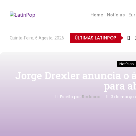
Home
Notícias
Eur
ÚLTIMAS LATINPOP
Quinta-Feira, 6 Agosto, 2026
Notícias
Jorge Drexler anuncia o
para ab
Escrito por
Redacao
3 de março 