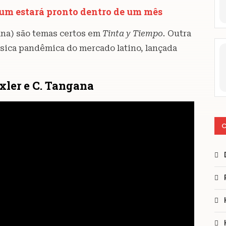
um estará pronto dentro de um mês
ana) são temas certos em
Tinta y Tiempo.
Outra
úsica pandêmica do mercado latino, lançada
exler e C. Tangana
C