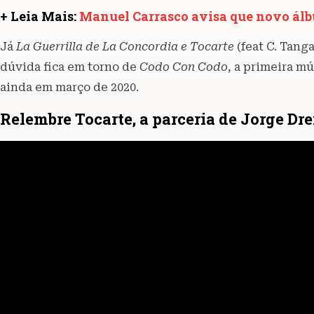
+ Leia Mais:
Manuel Carrasco avisa que novo álb
Já
La Guerrilla de La Concordia e Tocarte
(feat C. Tang
dúvida fica em torno de
Codo Con Codo
, a primeira m
ainda em março de 2020.
Relembre Tocarte, a parceria de Jorge Dr