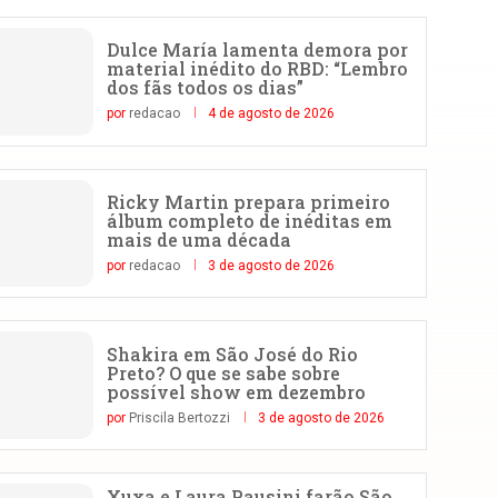
Dulce María lamenta demora por
material inédito do RBD: “Lembro
dos fãs todos os dias”
por
redacao
4 de agosto de 2026
Ricky Martin prepara primeiro
álbum completo de inéditas em
mais de uma década
por
redacao
3 de agosto de 2026
Shakira em São José do Rio
Preto? O que se sabe sobre
possível show em dezembro
por
Priscila Bertozzi
3 de agosto de 2026
Xuxa e Laura Pausini farão São