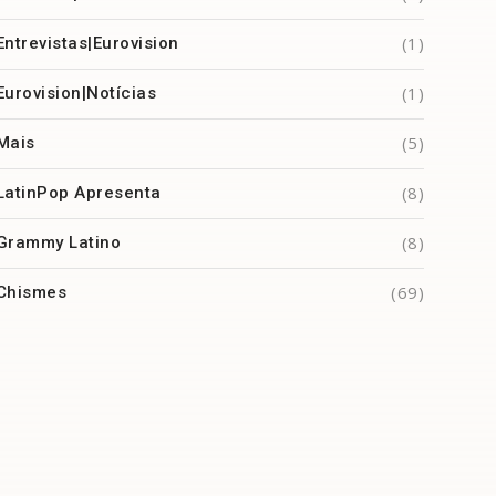
(1)
Entrevistas|Eurovision
(1)
Eurovision|Notícias
(5)
Mais
(8)
LatinPop Apresenta
(8)
Grammy Latino
(69)
Chismes