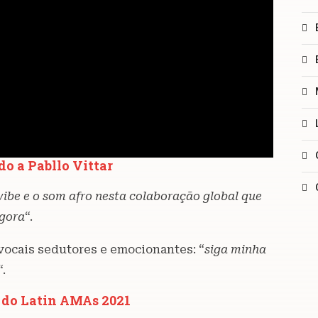
do a Pabllo Vittar
vibe e o som afro nesta colaboração global que
agora
“.
vocais sedutores e emocionantes: “
siga minha
“.
s do Latin AMAs 2021