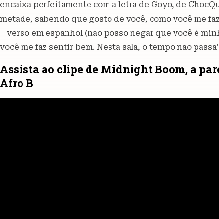
encaixa perfeitamente com a letra de Goyo, de ChocQ
metade, sabendo que gosto de você, como você me faz s
– verso em espanhol (não posso negar que você é mi
você me faz sentir bem. Nesta sala, o tempo não passa”
Assista ao clipe de Midnight Boom, a par
Afro B