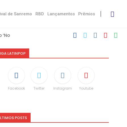
ival de Sanremo
RBD
Lançamentos
Prêmios
 ‘No Stress’
’
 com Damiano
 Victoria De...
Måneskin
i: “Não é uma...
espeito às diferenças”
O e dá spoiler...
IGA LATINPOP
Facebook
Twitter
Instagram
Youtube
LTIMOS POSTS