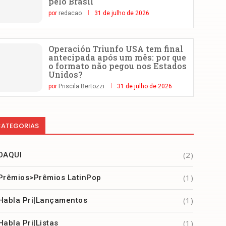
pelo Brasil
por
redacao
31 de julho de 2026
Operación Triunfo USA tem final
antecipada após um mês: por que
o formato não pegou nos Estados
Unidos?
por
Priscila Bertozzi
31 de julho de 2026
ATEGORIAS
(2)
DAQUI
(1)
Prêmios>Prêmios LatinPop
(1)
Habla Pri|Lançamentos
(1)
Habla Pri|Listas