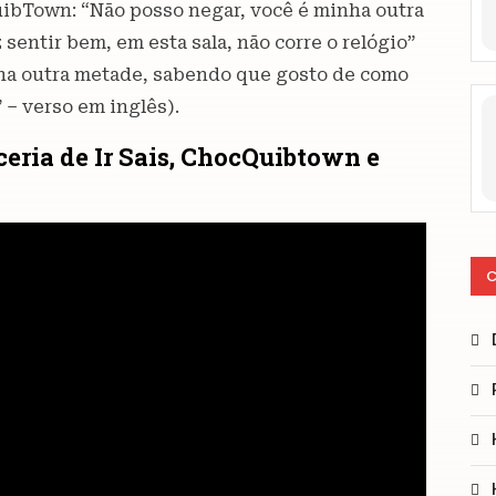
uibTown: “Não posso negar, você é minha outra
entir bem, em esta sala, não corre o relógio”
nha outra metade, sabendo que gosto de como
 – verso em inglês).
ceria de Ir Sais, ChocQuibtown e
C