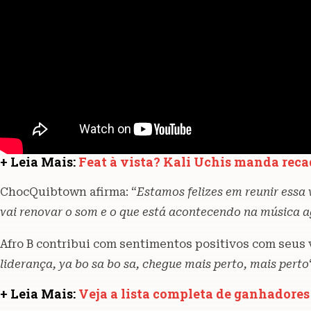
+ Leia Mais:
Feat à vista? Kali Uchis manda reca
ChocQuibtown afirma: “
Estamos felizes em reunir essa 
vai renovar o som e o que está acontecendo na música 
Afro B contribui com sentimentos positivos com seus 
liderança, ya bo sa bo sa, chegue mais perto, mais perto
+ Leia Mais:
Veja a lista completa de ganhadore