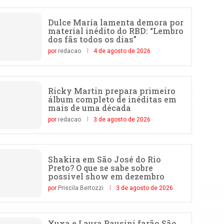
Dulce María lamenta demora por
material inédito do RBD: “Lembro
dos fãs todos os dias”
por
redacao
4 de agosto de 2026
Ricky Martin prepara primeiro
álbum completo de inéditas em
mais de uma década
por
redacao
3 de agosto de 2026
Shakira em São José do Rio
Preto? O que se sabe sobre
possível show em dezembro
por
Priscila Bertozzi
3 de agosto de 2026
Xuxa e Laura Pausini farão São