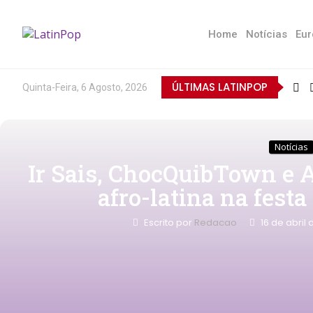
Home
Notícias
Eur
ÚLTIMAS LATINPOP
Quinta-Feira, 6 Agosto, 2026
Notícias
Ir Sais, ChocQuibTown e
afro-latina na fes
Escrito por
Redacao
16 de abril 