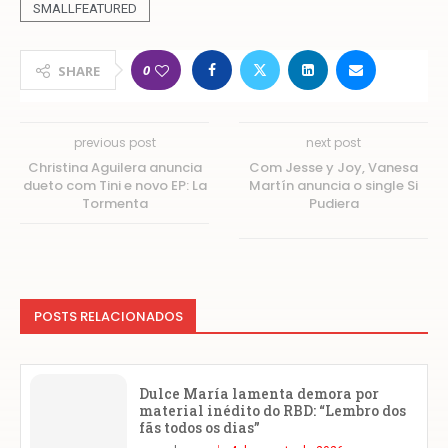
SMALLFEATURED
0
SHARE
previous post
next post
Christina Aguilera anuncia
Com Jesse y Joy, Vanesa
dueto com Tini e novo EP: La
Martín anuncia o single Si
Tormenta
Pudiera
POSTS RELACIONADOS
Dulce María lamenta demora por
material inédito do RBD: “Lembro dos
fãs todos os dias”