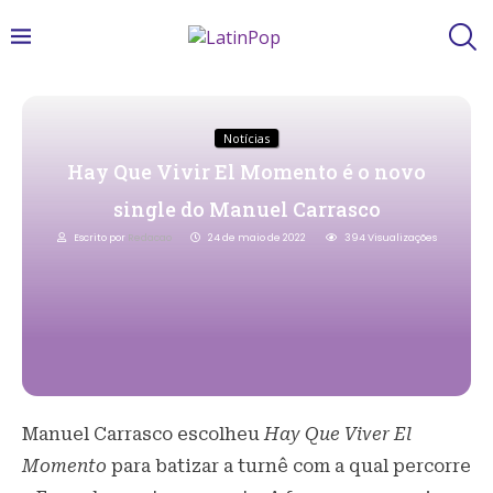
Notícias
Hay Que Vivir El Momento é o novo
single do Manuel Carrasco
Escrito por
Redacao
24 de maio de 2022
394
Visualizações
Manuel Carrasco escolheu
Hay Que Viver El
Momento
para batizar a turnê com a qual percorre