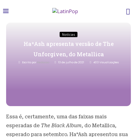
Notícias
Ha*Ash apresenta versão de The
Unforgiven, do Metallica
Escrito por
Redacao
13 de julho de 2021
403
Visualizações
Essa é, certamente, uma das faixas mais
esperadas de
The Black Album
, do Metallica,
esperado para setembro. Ha*Ash apresentou sua