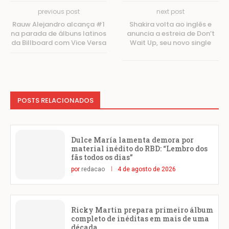
previous post
next post
Rauw Alejandro alcança #1
Shakira volta ao inglês e
na parada de álbuns latinos
anuncia a estreia de Don’t
da Billboard com Vice Versa
Wait Up, seu novo single
POSTS RELACIONADOS
Dulce María lamenta demora por
material inédito do RBD: “Lembro dos
fãs todos os dias”
por
redacao
4 de agosto de 2026
Ricky Martin prepara primeiro álbum
completo de inéditas em mais de uma
década