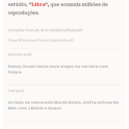
estúdio,
“
Libra
“,
que acumula milhões de
reproduções.
Disciplina Tour
Lali
Lali no Brasil
smallfeatured
Share
0
Facebook
Twitter
Linkedin
Email
previous post
Danny Ocean inicia nova etapa na carreira com
Volare
next post
Ao lado do namorado Murda Beatz, Anitta estreia No
Más com J Balvin e Quavo