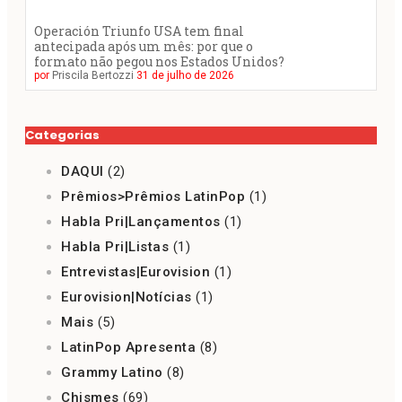
Operación Triunfo USA tem final
antecipada após um mês: por que o
formato não pegou nos Estados Unidos?
por
Priscila Bertozzi
31 de julho de 2026
Categorias
DAQUI
(2)
Prêmios>Prêmios LatinPop
(1)
Habla Pri|Lançamentos
(1)
Habla Pri|Listas
(1)
Entrevistas|Eurovision
(1)
Eurovision|Notícias
(1)
Mais
(5)
LatinPop Apresenta
(8)
Grammy Latino
(8)
Chismes
(69)