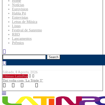
Home
Notícias
Eurovision
Habla Pri
Entrevistas
Letras de Música
Listas
Festival de Sanremo
RBD
Lançamentos
Prêmios
Search
Sábado, 8 Agosto, 2026
Últimas LatinPop
Tini volta com ‘La Triple T’