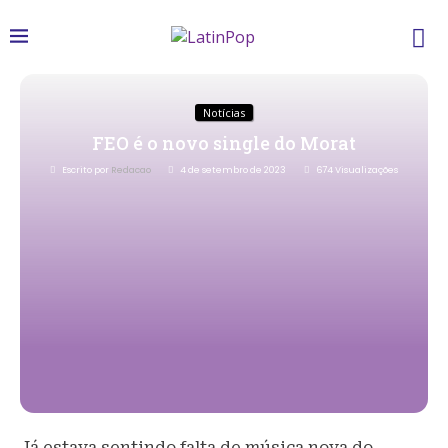
Notícias
FEO é o novo single do Morat
Escrito por
Redacao
4 de setembro de 2023
674
Visualizações
Já estava sentindo falta de música nova do