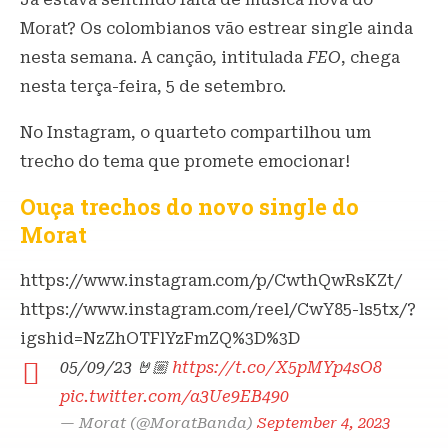
Morat? Os colombianos vão estrear single ainda
nesta semana. A canção, intitulada
FEO
, chega
nesta terça-feira, 5 de setembro.
No Instagram, o quarteto compartilhou um
trecho do tema que promete emocionar!
Ouça trechos do novo single do
Morat
https://www.instagram.com/p/CwthQwRsKZt/
https://www.instagram.com/reel/CwY85-ls5tx/?
igshid=NzZhOTFlYzFmZQ%3D%3D
05/09/23 🤘🏼
https://t.co/X5pMYp4sO8
pic.twitter.com/a3Ue9EB490
— Morat (@MoratBanda)
September 4, 2023