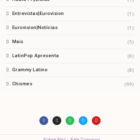
(1)
Entrevistas|Eurovision
(1)
Eurovision|Notícias
(5)
Mais
(8)
LatinPop Apresenta
(8)
Grammy Latino
(69)
Chismes
Sobre Nós
|
Fale Conosco