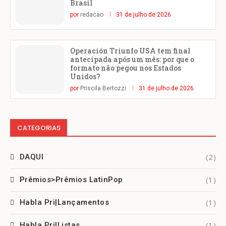
Brasil
por
redacao
31 de julho de 2026
Operación Triunfo USA tem final
antecipada após um mês: por que o
formato não pegou nos Estados
Unidos?
por
Priscila Bertozzi
31 de julho de 2026
CATEGORIAS
(2)
DAQUI
(1)
Prêmios>Prêmios LatinPop
(1)
Habla Pri|Lançamentos
(1)
Habla Pri|Listas