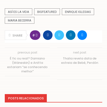
ASÍ ES LA VIDA
BIGFEATURED
ENRIQUE IGLESIAS
MARIA BECERRA
0
SHARE
previous post
next post
É fic ou real? Damiano
Thalia revela data de
(Mäneskin) e Anitta
estreia de Bebé, Perdón
estariam “se conhecendo
melhor”
POSTS RELACIONADOS