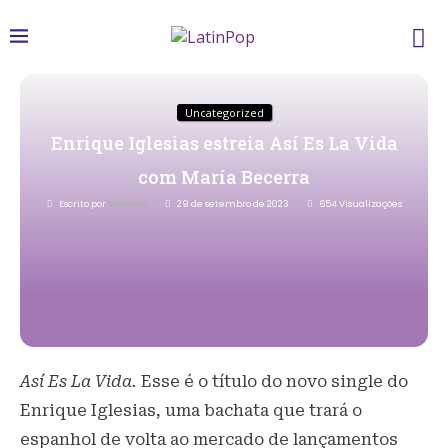
Uncategorized
Enrique Iglesias estreia Así Es La Vida
com María Becerra
Escrito por
Redacao
29 de setembro de 2023
654
Visualizações
Así Es La Vida.
Esse é o título do novo single do
Enrique Iglesias, uma bachata que trará o
espanhol de volta ao mercado de lançamentos