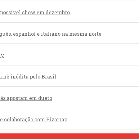
re possível show em dezembro
guês, espanhol e italiano na mesma noite
dy
nê inédita pelo Brasil
 fãs apostam em dueto
de colaboração com Bizarrap