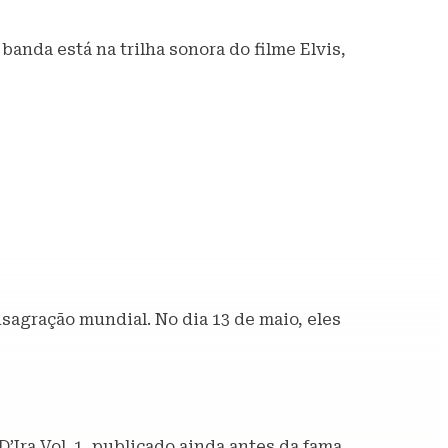
anda está na trilha sonora do filme Elvis,
agração mundial. No dia 13 de maio, eles
’Ira Vol. 1, publicado ainda antes da fama