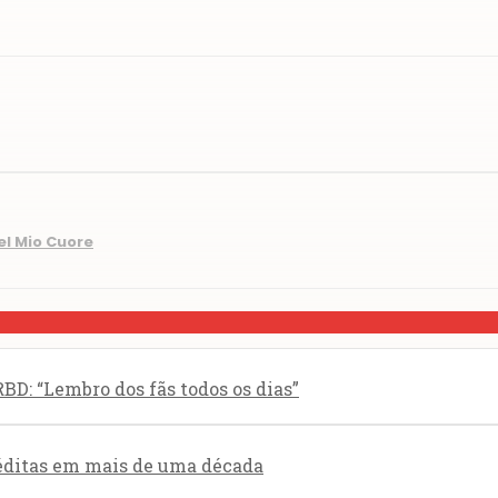
el Mio Cuore
BD: “Lembro dos fãs todos os dias”
éditas em mais de uma década