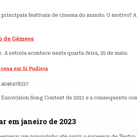
principais festivais de cinema do mundo. O motivo? A b
no de Gêmeos
e.
A estreia acontece nesta quarta-feira, 25 de maio.
 cena em Si Pudiera
14046478337
 Eurovision Song Contest de 2021 e a consequente cons
r em janeiro de 2023
r esperar um pouquinho até ouvir o sucessor de Teatro D