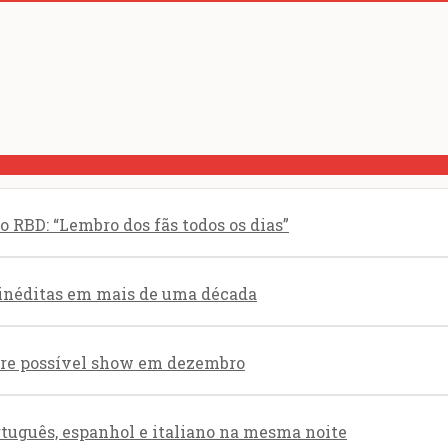
 RBD: “Lembro dos fãs todos os dias”
 inéditas em mais de uma década
obre possível show em dezembro
rtuguês, espanhol e italiano na mesma noite