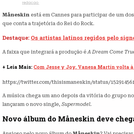
24 de maio de 2022
764
Visualizações
Escrito por
redacao
Måneskin
está em Cannes para participar de um dos 
que conta a trajetória do Rei do Rock.
Destaque:
Os artistas latinos regidos pelo sig
A faixa que integrará a produção é
A Dream Come Tru
+ Leia Mais:
Com Jesse y Joy, Vanesa Martín volta à
https://twitter.com/thisismaneskin/status/15291456
A música chega um ano depois da vitória do grupo no
lançaram o novo single,
Supermodel.
Novo álbum do Måneskin deve chega
Ansioso pelo novo álbum do
Måneskin
? Vai precisa