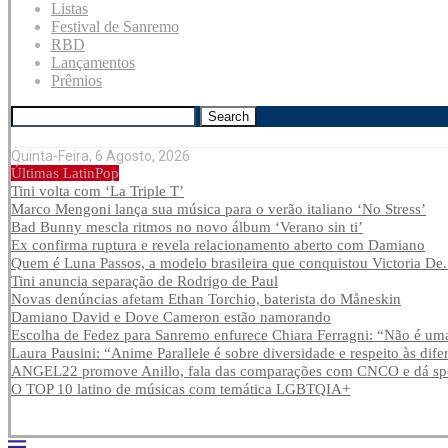
Listas
Festival de Sanremo
RBD
Lançamentos
Prêmios
Search
Quinta-Feira, 6 Agosto, 2026
Últimas LatinPop
Tini volta com ‘La Triple T’
Marco Mengoni lança sua música para o verão italiano ‘No Stress’
Bad Bunny mescla ritmos no novo álbum ‘Verano sin ti’
Ex confirma ruptura e revela relacionamento aberto com Damiano
Quem é Luna Passos, a modelo brasileira que conquistou Victoria De.
Tini anuncia separação de Rodrigo de Paul
Novas denúncias afetam Ethan Torchio, baterista do Måneskin
Damiano David e Dove Cameron estão namorando
Escolha de Fedez para Sanremo enfurece Chiara Ferragni: “Não é uma
Laura Pausini: “Anime Parallele é sobre diversidade e respeito às dife
ANGEL22 promove Anillo, fala das comparações com CNCO e dá spoi
O TOP 10 latino de músicas com temática LGBTQIA+