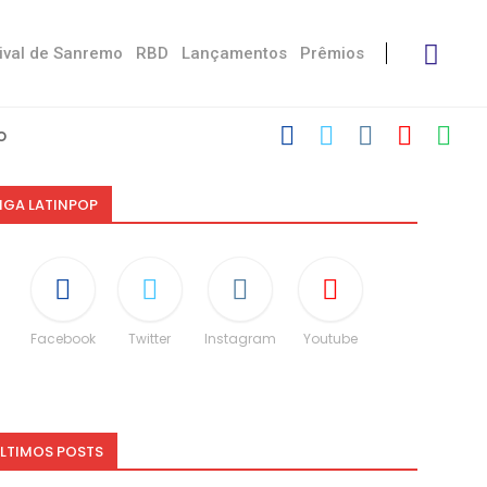
ival de Sanremo
RBD
Lançamentos
Prêmios
 Stress’
 Damiano
ctoria De...
eskin
“Não é uma...
ito às diferenças”
 dá spoiler...
IGA LATINPOP
Facebook
Twitter
Instagram
Youtube
LTIMOS POSTS