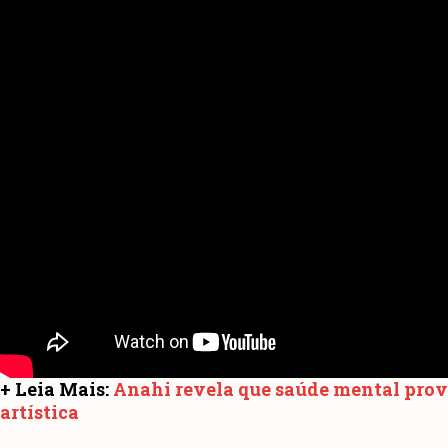
+ Leia Mais:
Anahi revela que saúde mental prov
artística