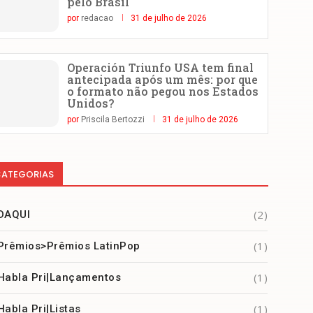
pelo Brasil
por
redacao
31 de julho de 2026
Operación Triunfo USA tem final
antecipada após um mês: por que
o formato não pegou nos Estados
Unidos?
por
Priscila Bertozzi
31 de julho de 2026
ATEGORIAS
(2)
DAQUI
(1)
Prêmios>Prêmios LatinPop
(1)
Habla Pri|Lançamentos
(1)
Habla Pri|Listas