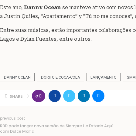
Este ano,
Danny Ocean
se manteve ativo com novos l
a Justin Quiles, “Apartamento” y “Tú no me conoces”, 
Entre suas músicas, estão importantes colaborações c
Lagos e Dylan Fuentes, entre outros.
DANNY OCEAN
DORITO E COCA-COLA
LANÇAMENTO
SMA
0
SHARE
previous post
RBD pode lançar nova versão de Siempre He Estado Aquí
com Dulce María