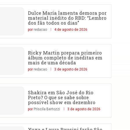
Dulce María lamenta demora por
material inédito do RBD: “Lembro
dos fãs todos os dias”
por
redacao
4 de agosto de 2026
Ricky Martin prepara primeiro
álbum completo de inéditas em
mais de uma década
por
redacao
3 de agosto de 2026
Shakira em São José do Rio
Preto? O que se sabe sobre
possível show em dezembro
por
Priscila Bertozzi
3 de agosto de 2026
Xuxa e Laura Pausini farão São