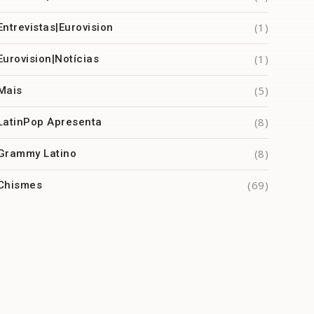
(1)
Entrevistas|Eurovision
(1)
Eurovision|Notícias
(5)
Mais
(8)
LatinPop Apresenta
(8)
Grammy Latino
(69)
Chismes