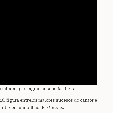
álbum, para agraciar seus fãs fieis.
6, figura entrelos maiores sucesos do cantor e
 “hit” com um bilhão de
streams
.