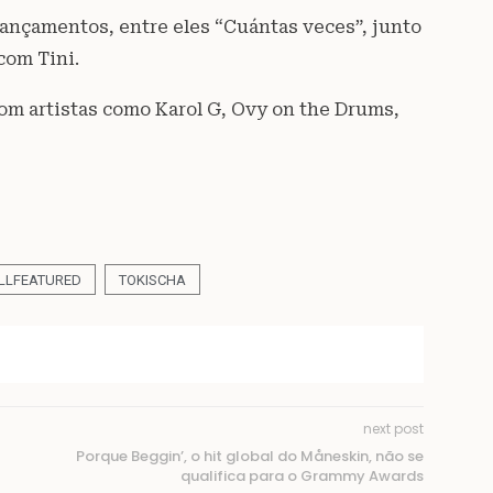
ançamentos, entre eles “Cuántas veces”, junto
com Tini.
om artistas como Karol G, Ovy on the Drums,
LLFEATURED
TOKISCHA
next post
Porque Beggin’, o hit global do Måneskin, não se
qualifica para o Grammy Awards