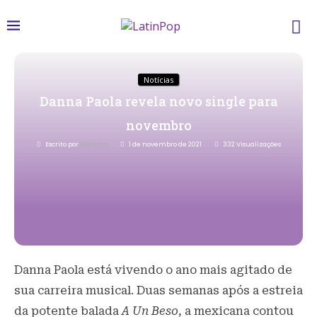
Notícias
Danna Paola revela novo single para
novembro
Escrito por
Redacao
1 de novembro de 2021
332
Visualizações
Danna Paola está vivendo o ano mais agitado de
sua carreira musical. Duas semanas após a estreia
da potente balada
A Un Beso
, a mexicana contou