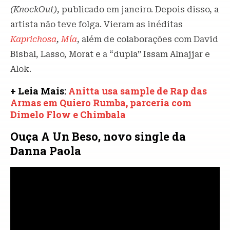
(KnockOut),
publicado em janeiro. Depois disso, a
artista não teve folga. Vieram as inéditas
Kaprichosa
,
Mía
, além de colaborações com David
Bisbal, Lasso, Morat e a “dupla” Issam Alnajjar e
Alok.
+ Leia Mais:
Anitta usa sample de Rap das
Armas em Quiero Rumba, parceria com
Dimelo Flow e Chimbala
Ouça A Un Beso, novo single da
Danna Paola