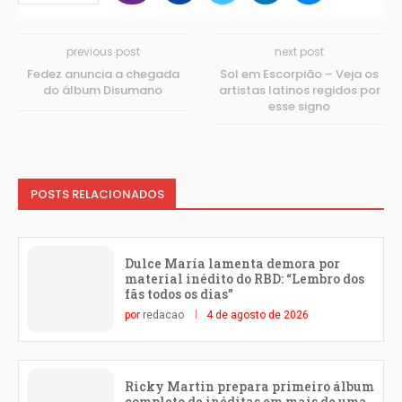
previous post
next post
Fedez anuncia a chegada
Sol em Escorpião – Veja os
do álbum Disumano
artistas latinos regidos por
esse signo
POSTS RELACIONADOS
Dulce María lamenta demora por
material inédito do RBD: “Lembro dos
fãs todos os dias”
por
redacao
4 de agosto de 2026
Ricky Martin prepara primeiro álbum
completo de inéditas em mais de uma