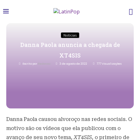
Notícias
Danna Paola anuncia a chegada de
XT4SIS
Escrito por
Redacao
3 de agosto de 2022
777
Visualizações
Danna Paola causou alvoroço nas redes sociais. O
motivo são os vídeos que ela publicou com o
avanço de seu novo tema,
XT4SIS
, o primeiro de