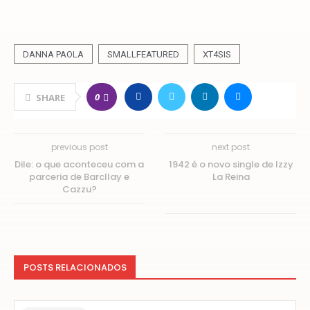
DANNA PAOLA
SMALLFEATURED
XT4SIS
0
SHARE
previous post
next post
Dile: o que aconteceu com a
1942 é o novo single de Izzy
parceria de Barcllay e
La Reina
Cazzu?
POSTS RELACIONADOS