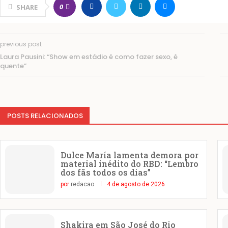
0
SHARE
previous post
Laura Pausini: “Show em estádio é como fazer sexo, é
quente”
POSTS RELACIONADOS
Dulce María lamenta demora por
material inédito do RBD: “Lembro
dos fãs todos os dias”
por
redacao
4 de agosto de 2026
Shakira em São José do Rio