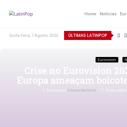
Home
Notícias
Eur
ÚLTIMAS LATINPOP
Sexta-Feira, 7 Agosto, 2026
Eurovision
N
Crise no Eurovision 202
Europa ameaçam boicote 
Escrito por
Priscila Bertozzi
15 de sete