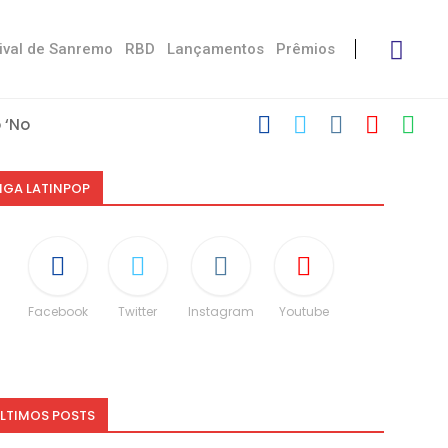
ival de Sanremo
RBD
Lançamentos
Prêmios
‘No Stress’
com Damiano
 Victoria De...
Måneskin
i: “Não é uma...
speito às diferenças”
O e dá spoiler...
IGA LATINPOP
Facebook
Twitter
Instagram
Youtube
LTIMOS POSTS