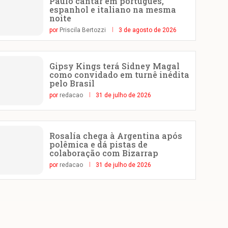
Paulo cantar em português,
espanhol e italiano na mesma
noite
por
Priscila Bertozzi
3 de agosto de 2026
Gipsy Kings terá Sidney Magal
como convidado em turnê inédita
pelo Brasil
por
redacao
31 de julho de 2026
Rosalía chega à Argentina após
polêmica e dá pistas de
colaboração com Bizarrap
por
redacao
31 de julho de 2026