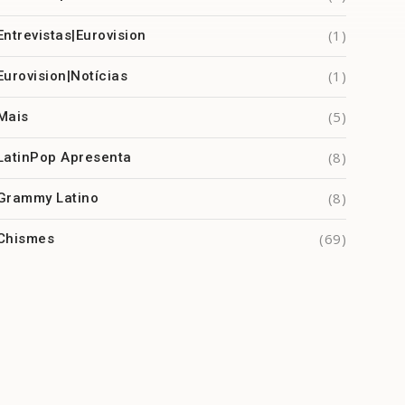
(1)
Entrevistas|Eurovision
(1)
Eurovision|Notícias
(5)
Mais
(8)
LatinPop Apresenta
(8)
Grammy Latino
(69)
Chismes