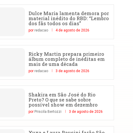
Dulce María lamenta demora por
material inédito do RBD: “Lembro
dos fãs todos os dias”
por
redacao
4 de agosto de 2026
Ricky Martin prepara primeiro
álbum completo de inéditas em
mais de uma década
por
redacao
3 de agosto de 2026
Shakira em São José do Rio
Preto? O que se sabe sobre
possível show em dezembro
por
Priscila Bertozzi
3 de agosto de 2026
Xuxa e Laura Pausini farão São