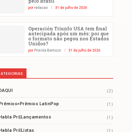
pelo Brasil
por
redacao
31 de julho de 2026
Operación Triunfo USA tem final
antecipada após um mês: por que
o formato não pegou nos Estados
Unidos?
por
Priscila Bertozzi
31 de julho de 2026
ATEGORIAS
(2)
DAQUI
(1)
Prêmios>Prêmios LatinPop
(1)
Habla Pri|Lançamentos
(1)
Habla Pri|Listas