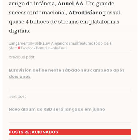
amigo de infância,
Anuel AA
. Um grande
sucesso internacional,
Afrodisíaco
possui
quase 4 bilhões de streams em plataformas
digitais.
Lançamento
MSN
Rauw Alejandro
smallfeatured
Todo de Ti
Share
0
Facebook
Twitter
Linkedin
Email
previous post
Eurovision define neste sábado seu campeão após
dois anos
next post
Novo álbum do RBD será lançado em junho
POSTS RELACIONADOS