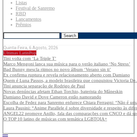
Listas
Festival de Sanremo
RBD
Lançamentos
Prêmios
Search
Quinta-Feira, 6 Agosto, 2026
Últimas LatinPop
Tini volta com ‘La Triple T’
Marco Mengoni lança sua música para o verão italiano ‘No Stress’
Bad Bunny mescla ritmos no novo álbum ‘Verano sin ti’
Ex confirma ruptura e revela relacionamento aberto com Damiano
Quem é Luna Passos, a modelo brasileira que conquistou Victoria De.
Tini anuncia separação de Rodrigo de Paul
Novas denúncias afetam Ethan Torchio, baterista do Måneskin
Damiano David e Dove Cameron estão namorando
Escolha de Fedez para Sanremo enfurece Chiara Ferragni: “Não é uma
Laura Pausini: “Anime Parallele é sobre diversidade e respeito às dife
ANGEL22 promove Anillo, fala das comparações com CNCO e dá spoi
O TOP 10 latino de músicas com temática LGBTQIA+