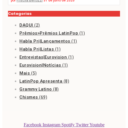
por
Priscila Bertozzi
31 de julho de 2026
Categorias
DAQUI
(2)
Prêmios>Prêmios LatinPop
(1)
Habla Pri|Lançamentos
(1)
Habla Pri|Listas
(1)
Entrevistas|Eurovision
(1)
Eurovision|Notícias
(1)
Mais
(5)
LatinPop Apresenta
(8)
Grammy Latino
(8)
Chismes
(69)
Facebook
Instagram
Spotify
Twitter
Youtube