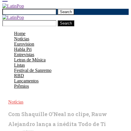
Search
Search
Home
Notícias
Eurovision
Habla Pri
Entrevistas
Letras de Música
Listas
Festival de Sanremo
RBD
Lançamentos
Prêmios
Notícias
Com Shaquille O’Neal no clipe, Rauw
Alejandro lança a inédita Todo de Ti