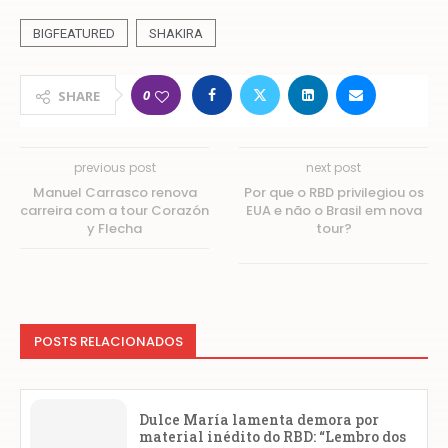
BIGFEATURED
SHAKIRA
0
SHARE
previous post
next post
Manuel Carrasco renova
Por que o RBD privilegiou os
carreira com a tour Corazón
EUA e não o Brasil em nova
y Flecha
tour?
POSTS RELACIONADOS
Dulce María lamenta demora por
material inédito do RBD: “Lembro dos