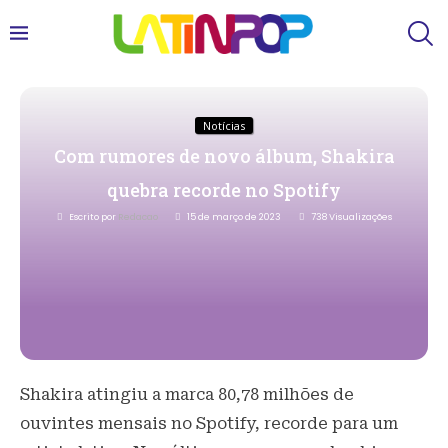
Notícias
Com rumores de novo álbum, Shakira
quebra recorde no Spotify
Escrito por
Redacao
15 de março de 2023
738
Visualizações
Shakira atingiu a marca 80,78 milhões de
ouvintes mensais no Spotify, recorde para um