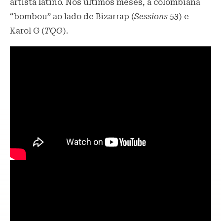
artista latino. Nos últimos meses, a colombiana
“bombou” ao lado de Bizarrap (
Sessions 53
) e
Karol G (
TQG
).