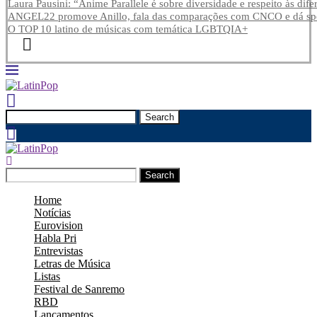
Laura Pausini: “Anime Parallele é sobre diversidade e respeito às dife
ANGEL22 promove Anillo, fala das comparações com CNCO e dá spoi
O TOP 10 latino de músicas com temática LGBTQIA+
Search
Search
Home
Notícias
Eurovision
Habla Pri
Entrevistas
Letras de Música
Listas
Festival de Sanremo
RBD
Lançamentos