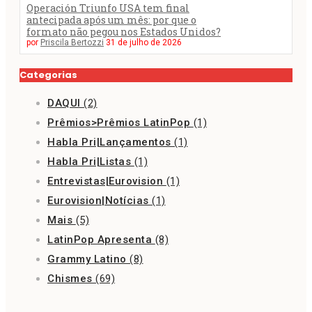
Operación Triunfo USA tem final
antecipada após um mês: por que o
formato não pegou nos Estados Unidos?
por
Priscila Bertozzi
31 de julho de 2026
Categorias
DAQUI
(2)
Prêmios>Prêmios LatinPop
(1)
Habla Pri|Lançamentos
(1)
Habla Pri|Listas
(1)
Entrevistas|Eurovision
(1)
Eurovision|Notícias
(1)
Mais
(5)
LatinPop Apresenta
(8)
Grammy Latino
(8)
Chismes
(69)