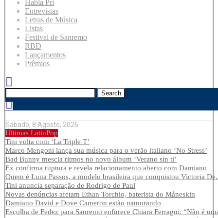
Habla Pri
Entrevistas
Letras de Música
Listas
Festival de Sanremo
RBD
Lançamentos
Prêmios
Search
Sábado, 8 Agosto, 2026
Últimas LatinPop
Tini volta com ‘La Triple T’
Marco Mengoni lança sua música para o verão italiano ‘No Stress’
Bad Bunny mescla ritmos no novo álbum ‘Verano sin ti’
Ex confirma ruptura e revela relacionamento aberto com Damiano
Quem é Luna Passos, a modelo brasileira que conquistou Victoria De.
Tini anuncia separação de Rodrigo de Paul
Novas denúncias afetam Ethan Torchio, baterista do Måneskin
Damiano David e Dove Cameron estão namorando
Escolha de Fedez para Sanremo enfurece Chiara Ferragni: “Não é uma