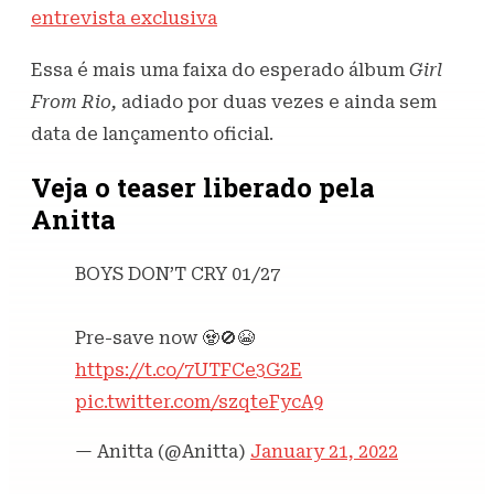
entrevista exclusiva
Essa é mais uma faixa do esperado álbum
Girl
From Rio,
adiado por duas vezes e ainda sem
data de lançamento oficial.
Veja o teaser liberado pela
Anitta
BOYS DON’T CRY 01/27
Pre-save now 🧟🚫😭
https://t.co/7UTFCe3G2E
pic.twitter.com/szqteFycA9
— Anitta (@Anitta)
January 21, 2022