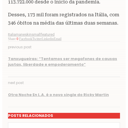
113.722.000 desde o início da pandemia.
Desses, 173 mil foram registrados na Itália, com
346 óbitos na média das últimas duas semanas.
Italia
maneskin
smallfeatured
Share
0
Facebook
Twitter
Linkedin
Email
previous post
Tanxugueiras: “Tentamos ser megafones de causas
justas, liberdade e empoderamento”
next post
Otra Noche En L.A. é o novo single do Ricky Martin
POSTS RELACIONADOS