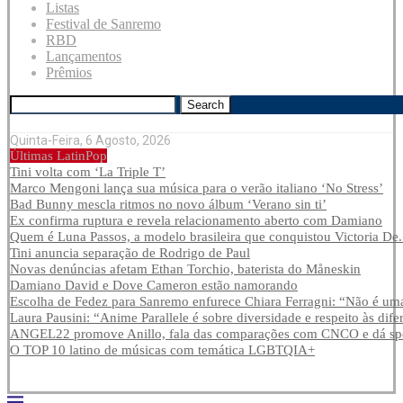
Listas
Festival de Sanremo
RBD
Lançamentos
Prêmios
Search
Quinta-Feira, 6 Agosto, 2026
Últimas LatinPop
Tini volta com ‘La Triple T’
Marco Mengoni lança sua música para o verão italiano ‘No Stress’
Bad Bunny mescla ritmos no novo álbum ‘Verano sin ti’
Ex confirma ruptura e revela relacionamento aberto com Damiano
Quem é Luna Passos, a modelo brasileira que conquistou Victoria De.
Tini anuncia separação de Rodrigo de Paul
Novas denúncias afetam Ethan Torchio, baterista do Måneskin
Damiano David e Dove Cameron estão namorando
Escolha de Fedez para Sanremo enfurece Chiara Ferragni: “Não é uma
Laura Pausini: “Anime Parallele é sobre diversidade e respeito às dife
ANGEL22 promove Anillo, fala das comparações com CNCO e dá spoi
O TOP 10 latino de músicas com temática LGBTQIA+