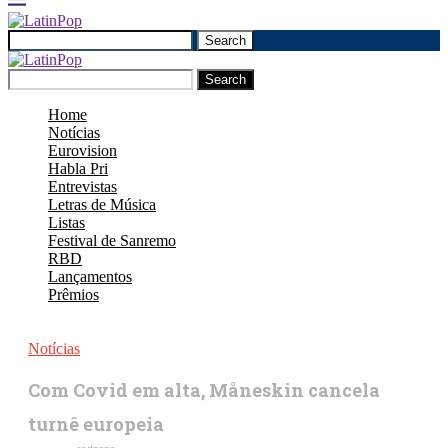
Search
Search
Home
Notícias
Eurovision
Habla Pri
Entrevistas
Letras de Música
Listas
Festival de Sanremo
RBD
Lançamentos
Prêmios
Notícias
Com Covid em alta, Måneskin cancela
turnê europeia