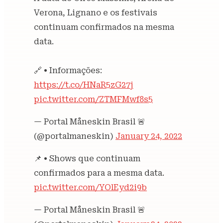
Verona, Lignano e os festivais
continuam confirmados na mesma
data.
🔗 • Informações:
https://t.co/HNaR5zG27j
pic.twitter.com/ZTMFMwf8s5
— Portal Måneskin Brasil 🚨
(@portalmaneskin)
January 24, 2022
📌 • Shows que continuam
confirmados para a mesma data.
pic.twitter.com/YOlEyd2i9b
— Portal Måneskin Brasil 🚨