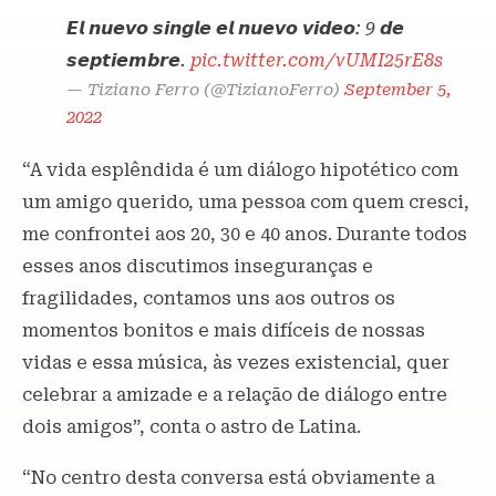
𝙀𝙡 𝙣𝙪𝙚𝙫𝙤 𝙨𝙞𝙣𝙜𝙡𝙚 𝙚𝙡 𝙣𝙪𝙚𝙫𝙤 𝙫𝙞𝙙𝙚𝙤: 9 𝙙𝙚
𝙨𝙚𝙥𝙩𝙞𝙚𝙢𝙗𝙧𝙚.
pic.twitter.com/vUMI25rE8s
— Tiziano Ferro (@TizianoFerro)
September 5,
2022
“A vida esplêndida é um diálogo hipotético com
um amigo querido, uma pessoa com quem cresci,
me confrontei aos 20, 30 e 40 anos. Durante todos
esses anos discutimos inseguranças e
fragilidades, contamos uns aos outros os
momentos bonitos e mais difíceis de nossas
vidas e essa música, às vezes existencial, quer
celebrar a amizade e a relação de diálogo entre
dois amigos”, conta o astro de Latina.
“No centro desta conversa está obviamente a