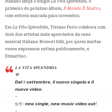
italiano lança o single
La Vita Splendida
, o
primeiro do próximo álbum,
Il Mondo È Nostro
,
com estreia marcada para novembro.
Em
La Vita Splendida
, Tiziano Ferro colabora com
dois dos artistas mais apreciados da cena
musical italiana: Brunori SAS, por quem muitas
vezes expressou estima publicamente, e
Dimartino .
𝐋𝐀 𝐕𝐈𝐓𝐀 𝐒𝐏𝐋𝐄𝐍𝐃𝐈𝐃𝐀
💙
𝘿𝙖𝙡 9 𝙨𝙚𝙩𝙩𝙚𝙢𝙗𝙧𝙚, 𝙞𝙡 𝙣𝙪𝙤𝙫𝙤 𝙨𝙞𝙣𝙜𝙤𝙡𝙤 𝙚 𝙞𝙡
𝙣𝙪𝙤𝙫𝙤 𝙫𝙞𝙙𝙚𝙤.
–
9/9 : 𝙣𝙚𝙬 𝙨𝙞𝙣𝙜𝙡𝙚, 𝙣𝙚𝙬 𝙢𝙪𝙨𝙞𝙘 𝙫𝙞𝙙𝙚𝙤 𝙤𝙪𝙩!
–