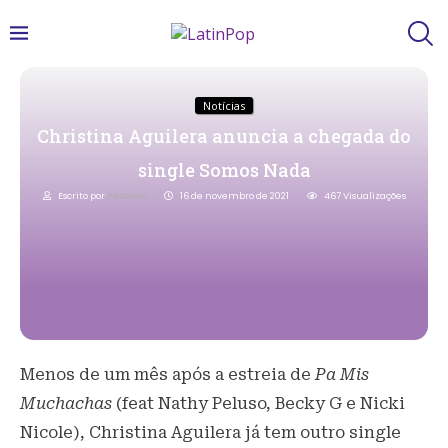
Notícias
Christina Aguilera anuncia a chegada do
single Somos Nada
Escrito por
Redacao
16 de novembro de 2021
467
Visualizações
Menos de um mês após a estreia de
Pa Mis
Muchachas
(feat Nathy Peluso, Becky G e Nicki
Nicole), Christina Aguilera já tem outro single