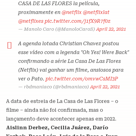
CASA DE LAS FLORES la película,
proximamente en
@netflix
@netflixlat
@netflixes
pic.twitter.com/j1fX9R7f0z
— Manolo Caro (@ManoloCaroS)
April 22, 2021
A agenda lotada Christian Chavez postou
esse vídeo com a legenda "Oh Yes! Were Back"
confirmando a série La Casa De Las Flores
(Netflix) vai ganhar um filme, ansiosos para
ver o Pato.
pic.twitter.com/omvwCsMI3P
— rbdmaniaco (@rbdmaniaco)
April 22, 2021
A data de estreia de La Casa de Las Flores – o
filme – ainda não foi confirmada, mas o
lançamento deve acontecer apenas em 2022.
Aislinn Derbez, Cecilia Juárez, Darío