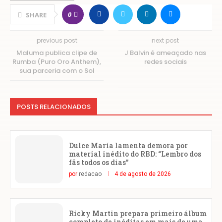
0
SHARE
previous post
next post
Maluma publica clipe de
J Balvin é ameaçado nas
Rumba (Puro Oro Anthem),
redes sociais
sua parceria com o Sol
POSTS RELACIONADOS
Dulce María lamenta demora por
material inédito do RBD: “Lembro dos
fãs todos os dias”
por
redacao
4 de agosto de 2026
Ricky Martin prepara primeiro álbum
completo de inéditas em mais de uma