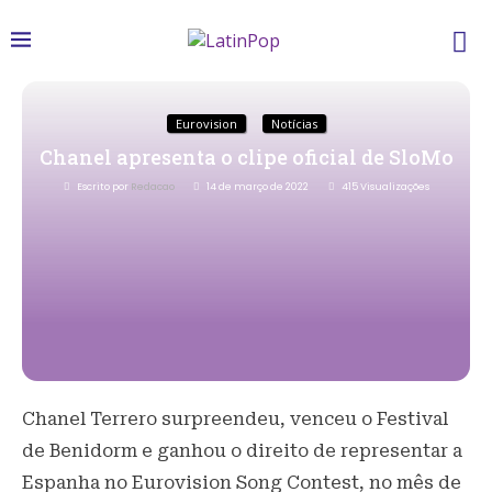
Eurovision
Notícias
Chanel apresenta o clipe oficial de SloMo
Escrito por
Redacao
14 de março de 2022
415
Visualizações
Chanel Terrero surpreendeu, venceu o Festival
de Benidorm e ganhou o direito de representar a
Espanha no Eurovision Song Contest, no mês de