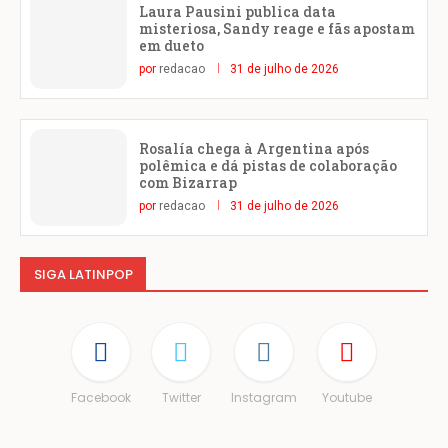
Laura Pausini publica data
misteriosa, Sandy reage e fãs apostam
em dueto
por
redacao
31 de julho de 2026
Rosalía chega à Argentina após
polêmica e dá pistas de colaboração
com Bizarrap
por
redacao
31 de julho de 2026
SIGA LATINPOP
Facebook
Twitter
Instagram
Youtube