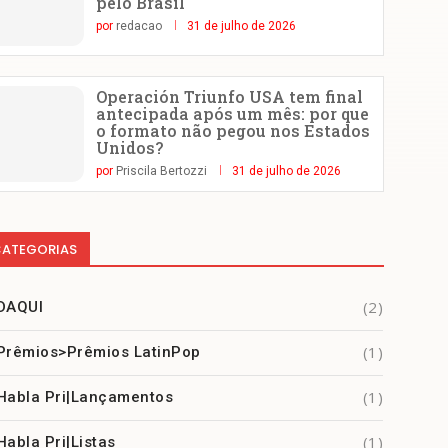
pelo Brasil
por
redacao
31 de julho de 2026
Operación Triunfo USA tem final
antecipada após um mês: por que
o formato não pegou nos Estados
Unidos?
por
Priscila Bertozzi
31 de julho de 2026
ATEGORIAS
(2)
DAQUI
(1)
Prêmios>Prêmios LatinPop
(1)
Habla Pri|Lançamentos
(1)
Habla Pri|Listas