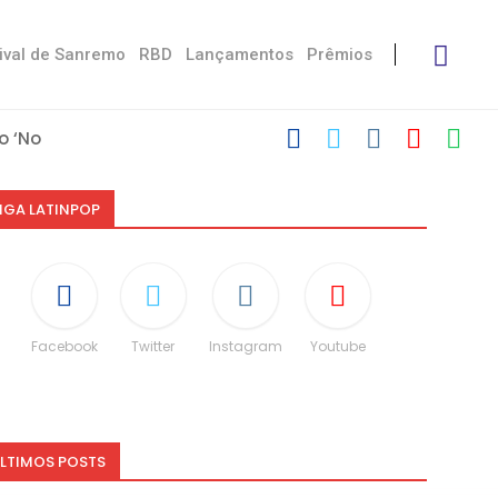
ival de Sanremo
RBD
Lançamentos
Prêmios
 ‘No Stress’
’
 com Damiano
u Victoria De...
 Måneskin
ni: “Não é uma...
espeito às diferenças”
CO e dá spoiler...
IGA LATINPOP
Facebook
Twitter
Instagram
Youtube
LTIMOS POSTS