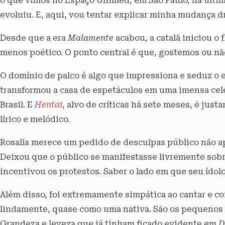
o que vimos no Espaço Unimed, em São Paulo, na últim
evoluiu. E, aqui, vou tentar explicar minha mudança dr
Desde que a era
Malamente
acabou, a catalã iniciou o 
menos poético. O ponto central é que, gostemos ou não
O domínio de palco é algo que impressiona e seduz o e
transformou a casa de espetáculos em uma imensa cele
Brasil. E
Hentai
, alvo de críticas há sete meses, é jus
lírico e melódico.
Rosalía merece um pedido de desculpas público não ape
Deixou que o público se manifestasse livremente sobr
incentivou os protestos. Saber o lado em que seu ídolo
Além disso, foi extremamente simpática ao cantar e c
lindamente, quase como uma nativa. São os pequenos g
Grandeza e leveza que já tinham ficado evidente em
D