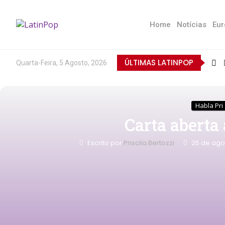
Home
Notícias
Eur
ÚLTIMAS LATINPOP
Quarta-Feira, 5 Agosto, 2026
Habla Pri
Carta aberta 
Escrito por
Priscila Bertozzi
25 de ago