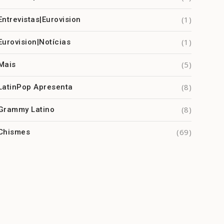
(1)
Entrevistas|Eurovision
(1)
Eurovision|Notícias
(5)
Mais
(8)
LatinPop Apresenta
(8)
Grammy Latino
(69)
Chismes