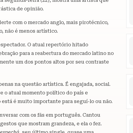
a segunda-feira (22), mostra uma artista que
ástica de opinião.
flerte com o mercado anglo, mais pirotécnico,
, não é menos artístico.
spectador. O atual repertório hitado
bração para a reabertura do mercado latino no
tamente um dos pontos altos por seu contraste
nas na questão artística. É engajada, social.
e o atual momento político do país e
 está é muito importante para seguí-lo ou não.
onversar com os fãs em português. Cantou
estos que mostram grandeza, e ela o fez.
espechá
, seu último single, quase uma