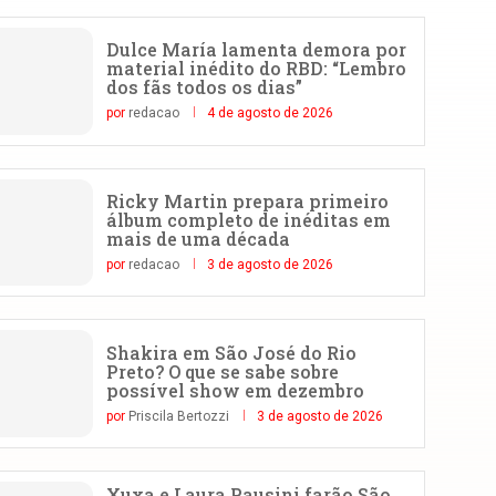
Dulce María lamenta demora por
material inédito do RBD: “Lembro
dos fãs todos os dias”
por
redacao
4 de agosto de 2026
Ricky Martin prepara primeiro
álbum completo de inéditas em
mais de uma década
por
redacao
3 de agosto de 2026
Shakira em São José do Rio
Preto? O que se sabe sobre
possível show em dezembro
por
Priscila Bertozzi
3 de agosto de 2026
Xuxa e Laura Pausini farão São