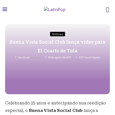
Notícias
Buena Vista Social Club lança vídeo para
El Cuarto de Tula
Escrito por
Redacao
18 de agosto de 2021
397
Visualizações
Celebrando 25 anos e antecipando sua reedição
especial, o
Buena Vista Social Club
lança a