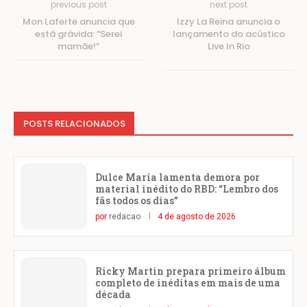
previous post
next post
Mon Laferte anuncia que
Izzy La Reina anuncia o
está grávida: “Serei
lançamento do acústico
mamãe!”
Live In Rio
POSTS RELACIONADOS
Dulce María lamenta demora por
material inédito do RBD: “Lembro dos
fãs todos os dias”
por
redacao
4 de agosto de 2026
Ricky Martin prepara primeiro álbum
completo de inéditas em mais de uma
década