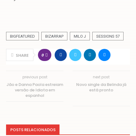
BIGFEATURED
BIZARRAP
MILO J
SESSIONS 57
0
SHARE
previous post
next post
Jão e Danna Paola estreiam
Novo single da Belinda já
versão de Idiota em
está pronto
espanhol
POSTS RELACIONADOS