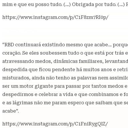
mim e que eu posso tudo. (…) Obrigada por tudo. (…) 
https://www.instagram.com/p/C1F8zm7RI0p/
Dulce María
“RBD continuará existindo mesmo que acabe… porque 
coração. Se eles soubessem tudo o que está por trás 
atravessando medos, dinâmicas familiares, levantan
despedida que ficou pendente há muitos anos e retr
misturados, ainda não tenho as palavras nem assimil
ser um motor gigante para passar por tantos medos e 
despedirmos e celebrar a vida e que combinamos e f
e as lágrimas não me param espero que saibam que s
acabe”.
https://www.instagram.com/p/C1FniRygQlZ/