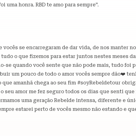
Foi uma honra. RBD te amo para sempre”.
vocês se encarregaram de dar vida, de nos manter no
e tudo o que fizemos para estar juntos nestes meses da
do-se quando você sente que não pode mais, tudo foi
ibuir um pouco de todo o amor vocês sempre dão❤️ t
o que amanhã chega ao seu fim #soyRebeldetour obriga
o seu amor me fez seguro todos os dias que senti que 
ormamos uma geração Rebelde intensa, diferente e ún
empre estarei perto de vocês mesmo não estando e qu