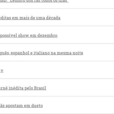
BD: “Lembro dos fãs todos os dias”
éditas em mais de uma década
re possível show em dezembro
guês, espanhol e italiano na mesma noite
dy
nê inédita pelo Brasil
 fãs apostam em dueto