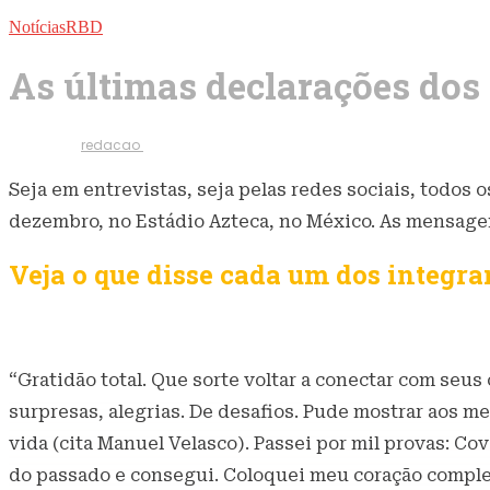
Notícias
RBD
As últimas declarações dos 
21 de dezembro de 2023
1,2K
Visualizações
Escrito por
redacao
Seja em entrevistas, seja pelas redes sociais, todos 
dezembro, no Estádio Azteca, no México. As mensagens
Veja o que disse cada um dos integra
Anahí
“Gratidão total. Que sorte voltar a conectar com seu
surpresas, alegrias. De desafios. Pude mostrar aos m
vida (cita Manuel Velasco). Passei por mil provas: Cov
do passado e consegui. Coloquei meu coração completo