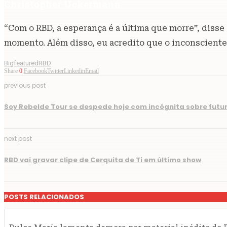
Christopher Uckermann
“Com o RBD, a esperança é a última que morre”, disse 
momento. Além disso, eu acredito que o inconsciente
Bigfeatured
RBD
Share
0
Facebook
Twitter
Linkedin
Email
previous post
Soy Rebelde Tour se despede hoje com incógnita sobre futu
next post
RBD vai gravar clipe de Cerquita de Ti em último show
POSTS RELACIONADOS