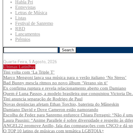
Habla Pri
Entrevistas
Letras de Música
Listas
Festival de Sanremo
RBD
Lançamentos
Prêmios
Search
Quarta-Feira, 5 Agosto, 2026
Últimas LatinPop
Tini volta com ‘La Triple T’
Marco Mengoni lança sua música para o verão italiano ‘No Stress’
Bad Bunny mescla ritmos no novo álbum ‘Verano sin ti’
Ex confirma ruptura e revela relacionamento aberto com Damiano
Quem é Luna Passos, a modelo brasileira que conquistou Victoria De.
Tini anuncia separação de Rodrigo de Paul
Novas denúncias afetam Ethan Torchio, baterista do Måneskin
Damiano David e Dove Cameron estão namorando
Escolha de Fedez para Sanremo enfurece Chiara Ferragni: “Não é uma
Laura Pausini: “Anime Parallele é sobre diversidade e respeito às dife
ANGEL22 promove Anillo, fala das comparações com CNCO e dá spoi
O TOP 10 latino de músicas com temática LGBTQIA+