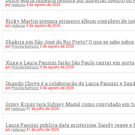
Dulce María lamenta demora por material inédito do R
por
redacao
4 de agosto de 2026
Ricky Martin prepara primeiro álbum completo de in
por
redacao
3 de agosto de 2026
Shakira em São José do Rio Preto? O que se sabe sob
por
Priscila Bertozzi
3 de agosto de 2026
Xuxa e Laura Pausini farão São Paulo cantar em portu
por
Priscila Bertozzi
3 de agosto de 2026
Quando Chove é a colaboração de Laura Pausini e San
por
Priscila Bertozzi
3 de agosto de 2026
Gipsy Kings terá Sidney Magal como convidado em tur
por
redacao
31 de julho de 2026
Laura Pausini publica data misteriosa, Sandy reage e
por
redacao
31 de julho de 2026