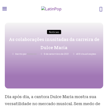
Notícias
As colaborações inusitadas da carreira de
Dulce María
Escrito por
Redacao
9 de setembro de 2021
406
Visualizações
Dia após dia, a cantora Dulce Maria mostra sua
versatilidade no mercado musical. Sem medo de