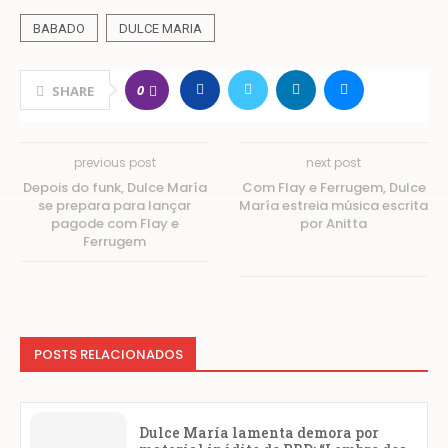
BABADO
DULCE MARIA
0
SHARE
previous post
next post
Depois do funk, Dulce María
Com Flay e Ferrugem, Dulce
se prepara para lançar
María estreia música escrita
pagode com Flay e
por Anitta
Ferrugem
POSTS RELACIONADOS
Dulce María lamenta demora por