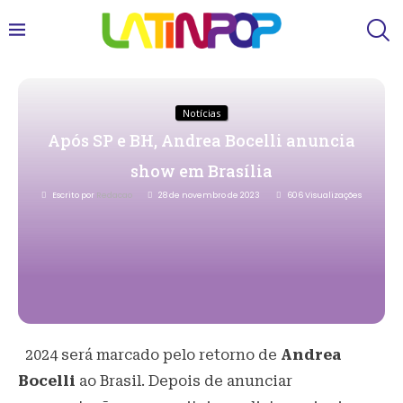
Notícias
Após SP e BH, Andrea Bocelli anuncia
show em Brasília
Escrito por
Redacao
28 de novembro de 2023
606
Visualizações
2024 será marcado pelo retorno de
Andrea
Bocelli
ao Brasil. Depois de anunciar