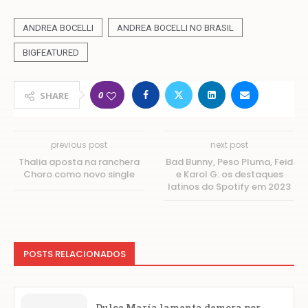
ANDREA BOCELLI
ANDREA BOCELLI NO BRASIL
BIGFEATURED
0
SHARE
previous post
next post
Thalia aposta na ranchera
Bad Bunny, Peso Pluma, Feid
Choro como novo single
e Karol G: os destaques
latinos do Spotify em 2023
POSTS RELACIONADOS
Dulce María lamenta demora por