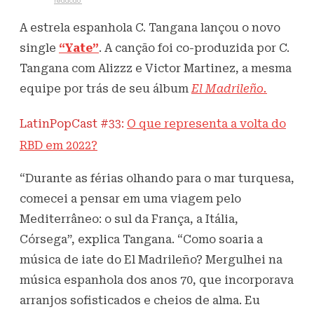
Escrito por
redacao
13 de agosto de 2021
389
Visualizações
A estrela espanhola C. Tangana lançou o novo
single
“Yate”
. A canção foi co-produzida por C.
Tangana com Alizzz e Victor Martinez, a mesma
equipe por trás de seu álbum
El Madrileño.
LatinPopCast #33:
O que representa a volta do
RBD em 2022?
“Durante as férias olhando para o mar turquesa,
comecei a pensar em uma viagem pelo
Mediterrâneo: o sul da França, a Itália,
Córsega”, explica Tangana. “Como soaria a
música de iate do El Madrileño? Mergulhei na
música espanhola dos anos 70, que incorporava
arranjos sofisticados e cheios de alma. Eu