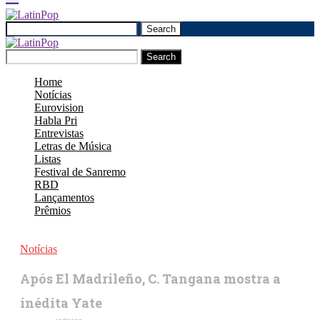
Search
Search
Home
Notícias
Eurovision
Habla Pri
Entrevistas
Letras de Música
Listas
Festival de Sanremo
RBD
Lançamentos
Prêmios
Notícias
Após El Madrileño, C. Tangana mostra a
inédita Yate