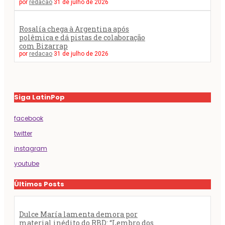
por
redacao
31 de julho de 2026
Rosalía chega à Argentina após
polêmica e dá pistas de colaboração
com Bizarrap
por
redacao
31 de julho de 2026
Siga LatinPop
facebook
twitter
instagram
youtube
Últimos Posts
Dulce María lamenta demora por
material inédito do RBD: “Lembro dos