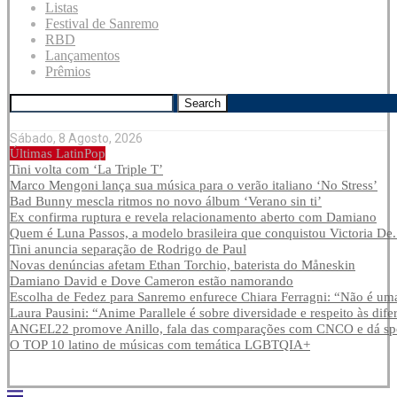
Listas
Festival de Sanremo
RBD
Lançamentos
Prêmios
Search
Sábado, 8 Agosto, 2026
Últimas LatinPop
Tini volta com ‘La Triple T’
Marco Mengoni lança sua música para o verão italiano ‘No Stress’
Bad Bunny mescla ritmos no novo álbum ‘Verano sin ti’
Ex confirma ruptura e revela relacionamento aberto com Damiano
Quem é Luna Passos, a modelo brasileira que conquistou Victoria De.
Tini anuncia separação de Rodrigo de Paul
Novas denúncias afetam Ethan Torchio, baterista do Måneskin
Damiano David e Dove Cameron estão namorando
Escolha de Fedez para Sanremo enfurece Chiara Ferragni: “Não é uma
Laura Pausini: “Anime Parallele é sobre diversidade e respeito às dife
ANGEL22 promove Anillo, fala das comparações com CNCO e dá spoi
O TOP 10 latino de músicas com temática LGBTQIA+