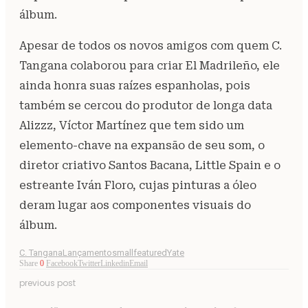
álbum.
Apesar de todos os novos amigos com quem C.
Tangana colaborou para criar El Madrileño, ele
ainda honra suas raízes espanholas, pois
também se cercou do produtor de longa data
Alizzz, Víctor Martínez que tem sido um
elemento-chave na expansão de seu som, o
diretor criativo Santos Bacana, Little Spain e o
estreante Iván Floro, cujas pinturas a óleo
deram lugar aos componentes visuais do
álbum.
C. Tangana
Lançamento
smallfeatured
Yate
Share
0
Facebook
Twitter
Linkedin
Email
previous post