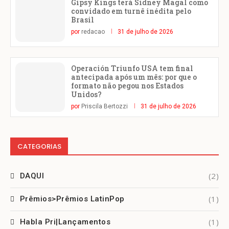
Gipsy Kings terá Sidney Magal como
convidado em turnê inédita pelo
Brasil
por
redacao
31 de julho de 2026
Operación Triunfo USA tem final
antecipada após um mês: por que o
formato não pegou nos Estados
Unidos?
por
Priscila Bertozzi
31 de julho de 2026
CATEGORIAS
(2)
DAQUI
(1)
Prêmios>Prêmios LatinPop
(1)
Habla Pri|Lançamentos