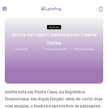
Notícias
Anitta vai repetir parceria com Fred de
Palma
Escrito por
Redacao
14 de junho de 2021
639
Visualizações
Anitta está em Punta Cana, na República
Dominicana, em dupla função: além de curtir dias
com amigos, a funkeira aproveitou as paisagens