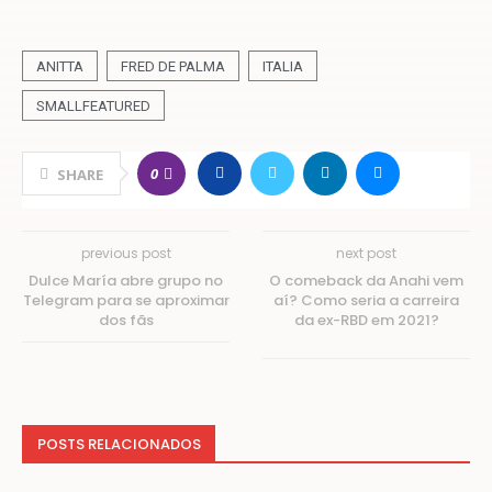
ANITTA
FRED DE PALMA
ITALIA
SMALLFEATURED
0
SHARE
previous post
next post
Dulce María abre grupo no
O comeback da Anahi vem
Telegram para se aproximar
aí? Como seria a carreira
dos fãs
da ex-RBD em 2021?
POSTS RELACIONADOS