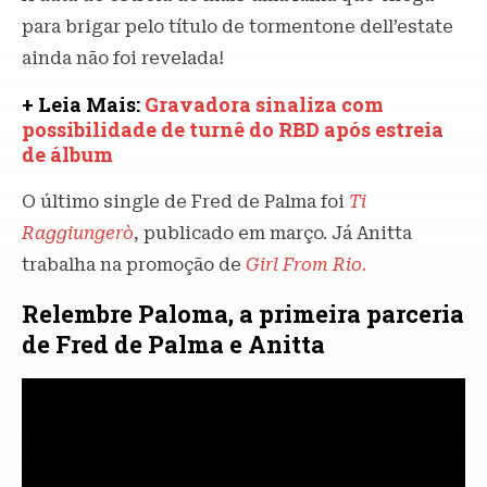
para brigar pelo título de tormentone dell’estate
ainda não foi revelada!
+ Leia Mais:
Gravadora sinaliza com
possibilidade de turnê do RBD após estreia
de álbum
O último single de Fred de Palma foi
Ti
Raggiungerò
, publicado em março. Já Anitta
trabalha na promoção de
Girl From Rio
.
Relembre Paloma, a primeira parceria
de Fred de Palma e Anitta