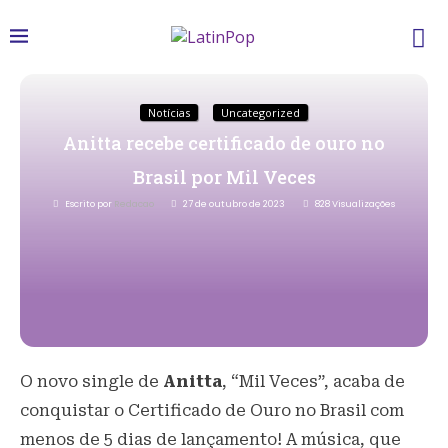
Notícias
Uncategorized
Anitta recebe certificado de ouro no
Brasil por Mil Veces
Escrito por
Redacao
27 de outubro de 2023
828
Visualizações
O novo single de
Anitta
, “Mil Veces”, acaba de
conquistar o Certificado de Ouro no Brasil com
menos de 5 dias de lançamento! A música, que