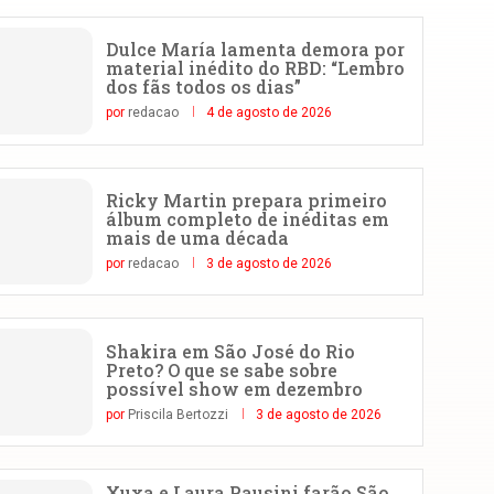
Dulce María lamenta demora por
material inédito do RBD: “Lembro
dos fãs todos os dias”
por
redacao
4 de agosto de 2026
Ricky Martin prepara primeiro
álbum completo de inéditas em
mais de uma década
por
redacao
3 de agosto de 2026
Shakira em São José do Rio
Preto? O que se sabe sobre
possível show em dezembro
por
Priscila Bertozzi
3 de agosto de 2026
Xuxa e Laura Pausini farão São