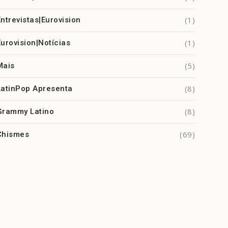
(1)
Entrevistas|Eurovision
(1)
Eurovision|Notícias
(5)
Mais
(8)
LatinPop Apresenta
(8)
Grammy Latino
(69)
Chismes