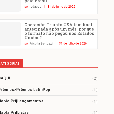
pelo Brasil
por
redacao
31 de julho de 2026
Operación Triunfo USA tem final
antecipada após um mês: por que
o formato não pegou nos Estados
Unidos?
por
Priscila Bertozzi
31 de julho de 2026
ATEGORIAS
(2)
DAQUI
(1)
Prêmios>Prêmios LatinPop
(1)
Habla Pri|Lançamentos
(1)
Habla Pri|Listas