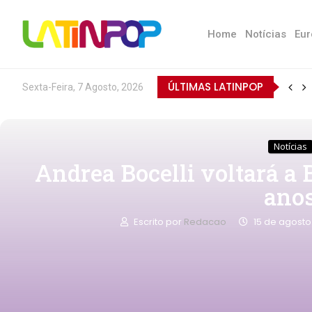
Home
Notícias
Eur
ÚLTIMAS LATINPOP
Sexta-Feira, 7 Agosto, 2026
Notícias
Andrea Bocelli voltará a 
ano
Escrito por
Redacao
15 de agosto