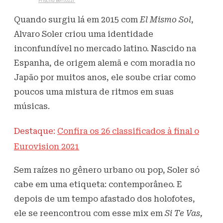
Escrito por
Priscila Bertozzi
21 de maio de 2021
834
Visualizações
Quando surgiu lá em 2015 com
El Mismo Sol
,
Alvaro Soler criou uma identidade
inconfundível no mercado latino. Nascido na
Espanha, de origem alemã e com moradia no
Japão por muitos anos, ele soube criar como
poucos uma mistura de ritmos em suas
músicas.
Destaque:
Confira os 26 classificados à final o
Eurovision 2021
Sem raízes no gênero urbano ou pop, Soler só
cabe em uma etiqueta: contemporâneo. E
depois de um tempo afastado dos holofotes,
ele se reencontrou com esse mix em
Si Te Vas,