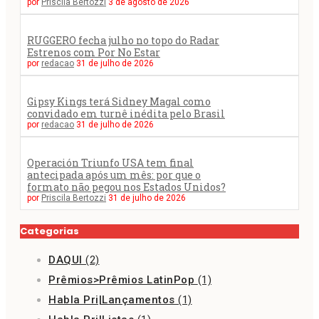
por
Priscila Bertozzi
3 de agosto de 2026
RUGGERO fecha julho no topo do Radar
Estrenos com Por No Estar
por
redacao
31 de julho de 2026
Gipsy Kings terá Sidney Magal como
convidado em turnê inédita pelo Brasil
por
redacao
31 de julho de 2026
Operación Triunfo USA tem final
antecipada após um mês: por que o
formato não pegou nos Estados Unidos?
por
Priscila Bertozzi
31 de julho de 2026
Categorias
DAQUI
(2)
Prêmios>Prêmios LatinPop
(1)
Habla Pri|Lançamentos
(1)