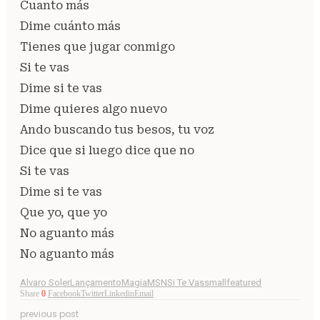
Cuanto más
Dime cuánto más
Tienes que jugar conmigo
Si te vas
Dime si te vas
Dime quieres algo nuevo
Ando buscando tus besos, tu voz
Dice que si luego dice que no
Si te vas
Dime si te vas
Que yo, que yo
No aguanto más
No aguanto más
Alvaro Soler
Lançamento
Magia
MSN
Si Te Vas
smallfeatured
Share
0
Facebook
Twitter
Linkedin
Email
previous post