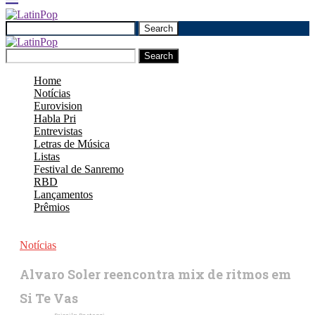
Search
Search
Home
Notícias
Eurovision
Habla Pri
Entrevistas
Letras de Música
Listas
Festival de Sanremo
RBD
Lançamentos
Prêmios
Notícias
Alvaro Soler reencontra mix de ritmos em
Si Te Vas