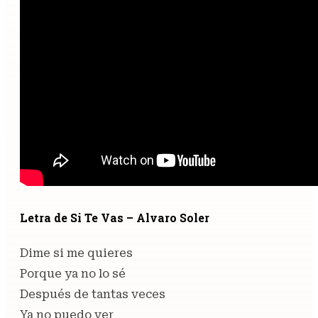
Letra de Si Te Vas – Alvaro Soler
Dime si me quieres
Porque ya no lo sé
Después de tantas veces
Ya no puedo ver