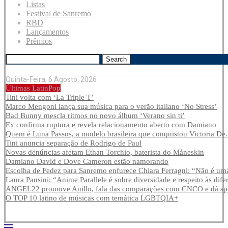
Listas
Festival de Sanremo
RBD
Lançamentos
Prêmios
Search
Quinta-Feira, 6 Agosto, 2026
Últimas LatinPop
Tini volta com ‘La Triple T’
Marco Mengoni lança sua música para o verão italiano ‘No Stress’
Bad Bunny mescla ritmos no novo álbum ‘Verano sin ti’
Ex confirma ruptura e revela relacionamento aberto com Damiano
Quem é Luna Passos, a modelo brasileira que conquistou Victoria De.
Tini anuncia separação de Rodrigo de Paul
Novas denúncias afetam Ethan Torchio, baterista do Måneskin
Damiano David e Dove Cameron estão namorando
Escolha de Fedez para Sanremo enfurece Chiara Ferragni: “Não é uma
Laura Pausini: “Anime Parallele é sobre diversidade e respeito às dife
ANGEL22 promove Anillo, fala das comparações com CNCO e dá spoi
O TOP 10 latino de músicas com temática LGBTQIA+