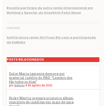
Rosalía participa de outro remix internacional em
Nothing’s Special, do Oneohtrix Point Never
next post
Anitta lança remix Girl From Rio com a participação
de DaBaby
POSTS RELACIONADOS
Dulce María lamenta demora por
material inédito do RBD: “Lembro dos
fãs todos os dias”
por
redacao
4 de agosto de 2026
Ricky Martin prepara primeiro álbum
completo de inéditas em mais de uma