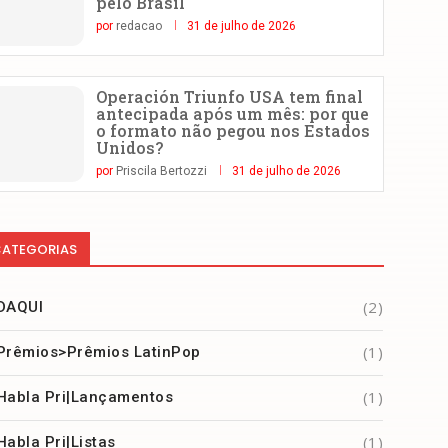
pelo Brasil
por
redacao
31 de julho de 2026
Operación Triunfo USA tem final
antecipada após um mês: por que
o formato não pegou nos Estados
Unidos?
por
Priscila Bertozzi
31 de julho de 2026
ATEGORIAS
(2)
DAQUI
(1)
Prêmios>Prêmios LatinPop
(1)
Habla Pri|Lançamentos
(1)
Habla Pri|Listas