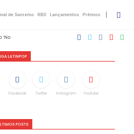
ival de Sanremo
RBD
Lançamentos
Prêmios
 ‘No Stress’
’
 com Damiano
 Victoria De...
Måneskin
i: “Não é uma...
espeito às diferenças”
O e dá spoiler...
IGA LATINPOP
Facebook
Twitter
Instagram
Youtube
LTIMOS POSTS