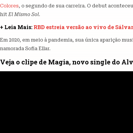
Colores
, o segundo de sua carreira. O debut acontec
hit
El Mismo Sol
.
+ Leia Mais:
RBD estreia versão ao vivo de Sálv
Em 2020, em meio à pandemia, sua única aparição musi
namorada Sofia Ellar.
Veja o clipe de Magia, novo single do Alv