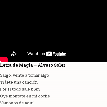
Letra de Magia – Alvaro Soler
Salgo, vente a tomar algo
Tráete una canción
Por si todo sale bien
Oye móntate en mi coche
Vámonos de aquí