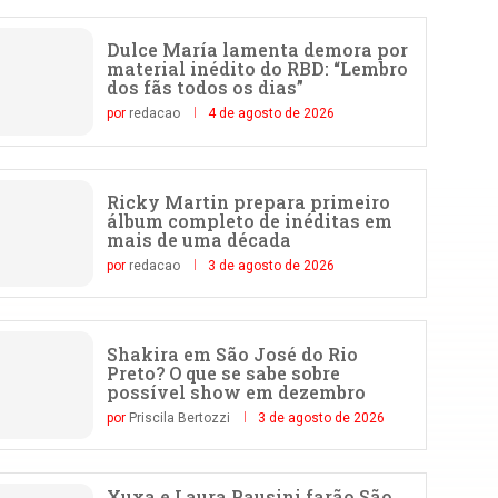
Dulce María lamenta demora por
material inédito do RBD: “Lembro
dos fãs todos os dias”
por
redacao
4 de agosto de 2026
Ricky Martin prepara primeiro
álbum completo de inéditas em
mais de uma década
por
redacao
3 de agosto de 2026
Shakira em São José do Rio
Preto? O que se sabe sobre
possível show em dezembro
por
Priscila Bertozzi
3 de agosto de 2026
Xuxa e Laura Pausini farão São