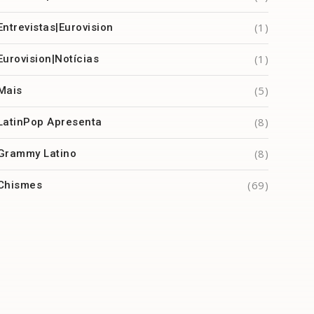
(1)
Entrevistas|Eurovision
(1)
Eurovision|Notícias
(5)
Mais
(8)
LatinPop Apresenta
(8)
Grammy Latino
(69)
Chismes