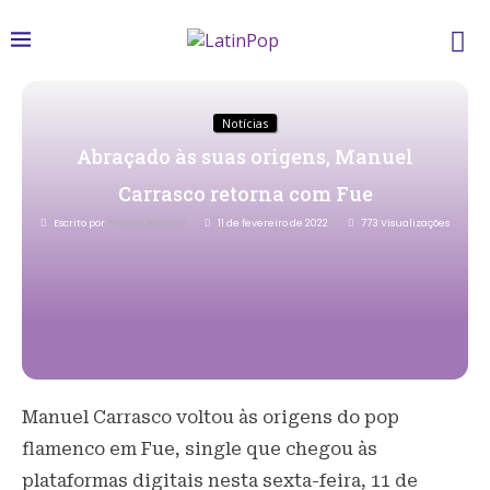
Notícias
Abraçado às suas origens, Manuel
Carrasco retorna com Fue
Escrito por
Priscila Bertozzi
11 de fevereiro de 2022
773
Visualizações
Manuel Carrasco voltou às origens do pop
flamenco em Fue, single que chegou às
plataformas digitais nesta sexta-feira, 11 de