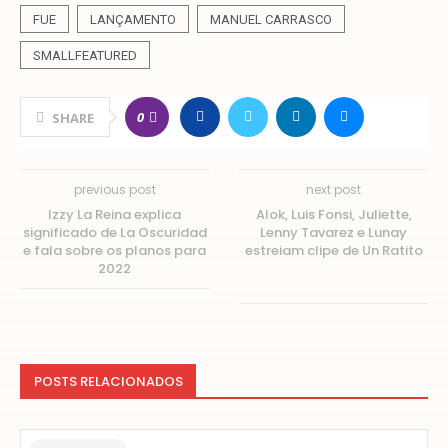
FUE
LANÇAMENTO
MANUEL CARRASCO
SMALLFEATURED
0
SHARE
previous post
next post
Izzy La Reina explica
Alok, Luis Fonsi, Juliette,
significado de La Oscuridad
Lenny Tavarez e Lunay
e fala sobre os planos para
estreiam clipe de Un Ratito
2022
POSTS RELACIONADOS