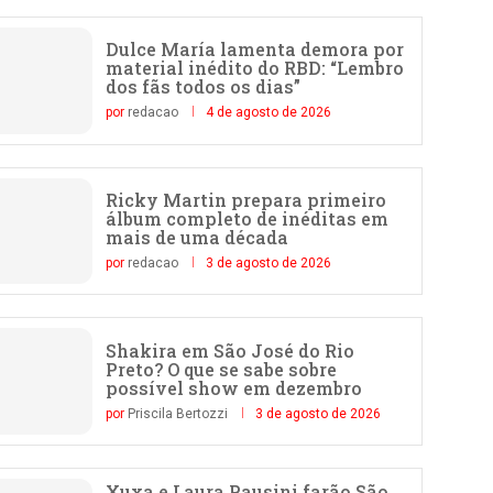
Dulce María lamenta demora por
material inédito do RBD: “Lembro
dos fãs todos os dias”
por
redacao
4 de agosto de 2026
Ricky Martin prepara primeiro
álbum completo de inéditas em
mais de uma década
por
redacao
3 de agosto de 2026
Shakira em São José do Rio
Preto? O que se sabe sobre
possível show em dezembro
por
Priscila Bertozzi
3 de agosto de 2026
Xuxa e Laura Pausini farão São