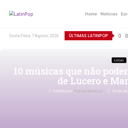
Home
Notícias
Eur
ÚLTIMAS LATINPOP
Sexta-Feira, 7 Agosto, 2026
Listas
10 músicas que não podem
de Lucero e Ma
Escrito por
Priscila Bertozzi
14 de ab