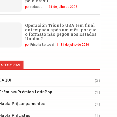
pelo Brasil
por
redacao
31 de julho de 2026
Operación Triunfo USA tem final
antecipada após um mês: por que
o formato não pegou nos Estados
Unidos?
por
Priscila Bertozzi
31 de julho de 2026
ATEGORIAS
(2)
DAQUI
(1)
Prêmios>Prêmios LatinPop
(1)
Habla Pri|Lançamentos
(1)
Habla Pri|Listas