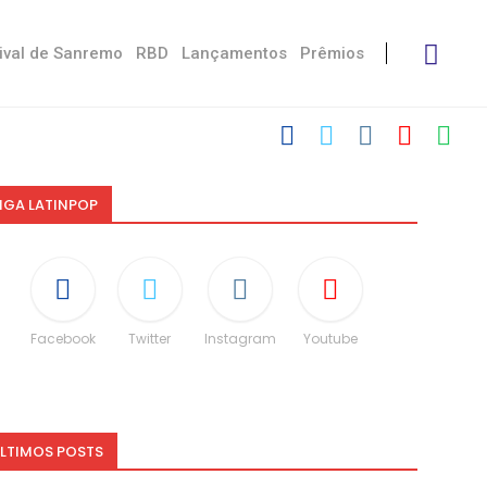
ival de Sanremo
RBD
Lançamentos
Prêmios
i: “Não é uma...
speito às diferenças”
O e dá spoiler...
IGA LATINPOP
Facebook
Twitter
Instagram
Youtube
LTIMOS POSTS