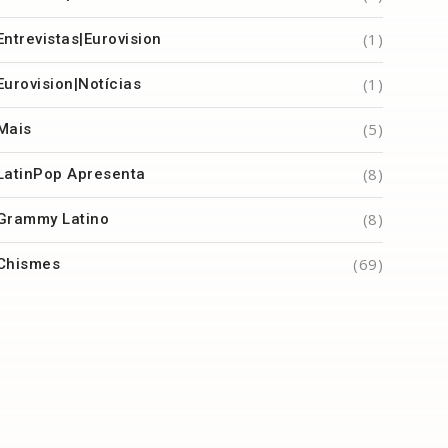
(1)
Entrevistas|Eurovision
(1)
Eurovision|Notícias
(5)
Mais
(8)
LatinPop Apresenta
(8)
Grammy Latino
(69)
Chismes